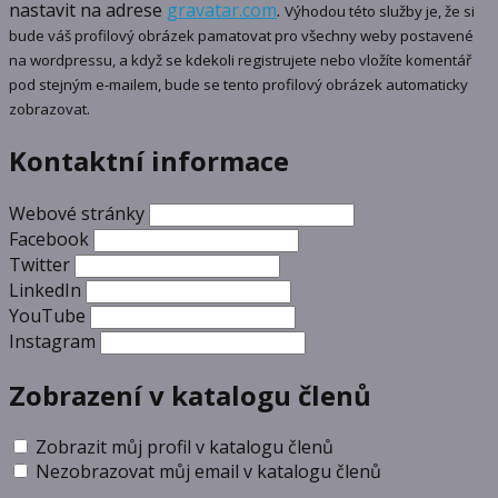
nastavit na adrese
gravatar.com
.
Výhodou této služby je, že si
bude váš profilový obrázek pamatovat pro všechny weby postavené
na wordpressu, a když se kdekoli registrujete nebo vložíte komentář
pod stejným e-mailem, bude se tento profilový obrázek automaticky
zobrazovat.
Kontaktní informace
Webové stránky
Facebook
Twitter
LinkedIn
YouTube
Instagram
Zobrazení v katalogu členů
Zobrazit můj profil v katalogu členů
Nezobrazovat můj email v katalogu členů