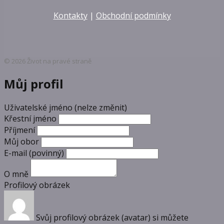
Kontakty
|
Obchodní podmínky
© 2026 Život na pravé straně
Můj profil
Uživatelské jméno (nelze změnit)
Křestní jméno
Příjmení
Můj obor
E-mail
(povinný)
O mně
Profilový obrázek
Svůj profilový obrázek (avatar) si můžete