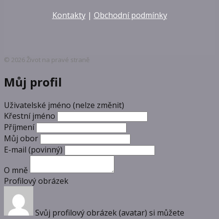
Kontakty
|
Obchodní podmínky
© 2026 Život na pravé straně
Můj profil
Uživatelské jméno (nelze změnit)
Křestní jméno
Příjmení
Můj obor
E-mail
(povinný)
O mně
Profilový obrázek
Svůj profilový obrázek (avatar) si můžete