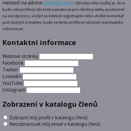
nastavit na adrese
gravatar.com
.
Výhodou této služby je, že si
bude váš profilový obrázek pamatovat pro všechny weby postavené
na wordpressu, a když se kdekoli registrujete nebo vložíte komentář
pod stejným e-mailem, bude se tento profilový obrázek automaticky
zobrazovat.
Kontaktní informace
Webové stránky
Facebook
Twitter
LinkedIn
YouTube
Instagram
Zobrazení v katalogu členů
Zobrazit můj profil v katalogu členů
Nezobrazovat můj email v katalogu členů