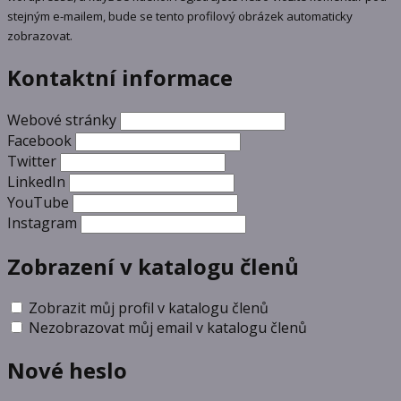
stejným e-mailem, bude se tento profilový obrázek automaticky
zobrazovat.
Kontaktní informace
Webové stránky
Facebook
Twitter
LinkedIn
YouTube
Instagram
Zobrazení v katalogu členů
Zobrazit můj profil v katalogu členů
Nezobrazovat můj email v katalogu členů
Nové heslo