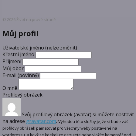
© 2026 Život na pravé straně
Můj profil
Uživatelské jméno (nelze změnit)
Křestní jméno
Příjmení
Můj obor
E-mail
(povinný)
O mně
Profilový obrázek
Svůj profilový obrázek (avatar) si můžete nastavit
na adrese
gravatar.com
.
Výhodou této služby je, že si bude váš
profilový obrázek pamatovat pro všechny weby postavené na
wordpressu, a když se kdekoli registrujete nebo vložíte komentář pod