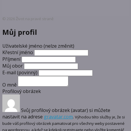
© 2026 Život na pravé straně
Můj profil
Uživatelské jméno (nelze změnit)
Křestní jméno
Příjmení
Můj obor
E-mail
(povinný)
O mně
Profilový obrázek
Svůj profilový obrázek (avatar) si můžete
nastavit na adrese
gravatar.com
.
Výhodou této služby je, že si
bude váš profilový obrázek pamatovat pro všechny weby postavené
na wordpressu, a když se kdekoli registrujete nebo vložíte komentář