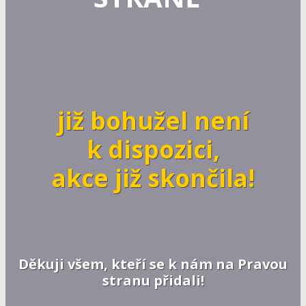
již bohužel není
k dispozici,
akce již skončila!
Děkuji všem, kteří se k nám na Pravou
stranu přidali!