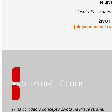
Je urč
Inspirujte se dne
ŽIVOT
Jak jsem poznal ta
ANO, TO URČITĚ CHCI!
(+ navíc video o konceptu Života na Pravé straně)