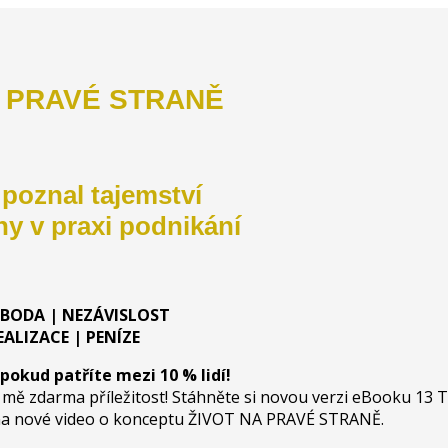
A PRAVÉ STRANĚ
 poznal tajemství
ny v praxi podnikání
OBODA | NEZÁVISLOST
EALIZACE | PENÍZE
 pokud patříte mezi 10 % lidí!
e mě zdarma příležitost! Stáhněte si novou verzi eBooku 13 
e na nové video o konceptu ŽIVOT NA PRAVÉ STRANĚ.