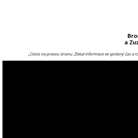
Bro
a Zu
„Cesta na pravou stranu. Získal informace ve správný čas a r