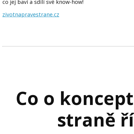
co jej baví a sdílí své know-how!
zivotnapravestrane.cz
Co o koncept
straně ří