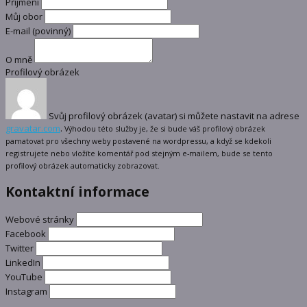
Příjmení
Můj obor
E-mail
(povinný)
O mně
Profilový obrázek
Svůj profilový obrázek (avatar) si můžete nastavit na adrese
gravatar.com
.
Výhodou této služby je, že si bude váš profilový obrázek
pamatovat pro všechny weby postavené na wordpressu, a když se kdekoli
registrujete nebo vložíte komentář pod stejným e-mailem, bude se tento
profilový obrázek automaticky zobrazovat.
Kontaktní informace
Webové stránky
Facebook
Twitter
LinkedIn
YouTube
Instagram