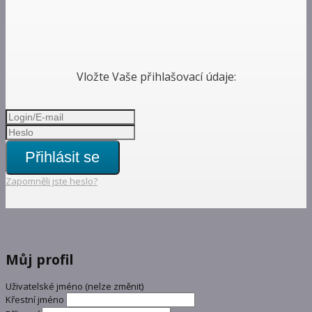
Vložte Vaše přihlašovací údaje:
Přihlásit se
Zapomněli jste heslo?
Můj profil
Uživatelské jméno (nelze změnit)
Křestní jméno