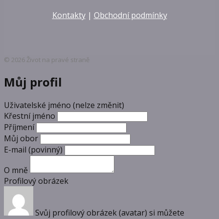
Kontakty
|
Obchodní podmínky
© 2026 Život na pravé straně
Můj profil
Uživatelské jméno (nelze změnit)
Křestní jméno
Příjmení
Můj obor
E-mail
(povinný)
O mně
Profilový obrázek
Svůj profilový obrázek (avatar) si můžete