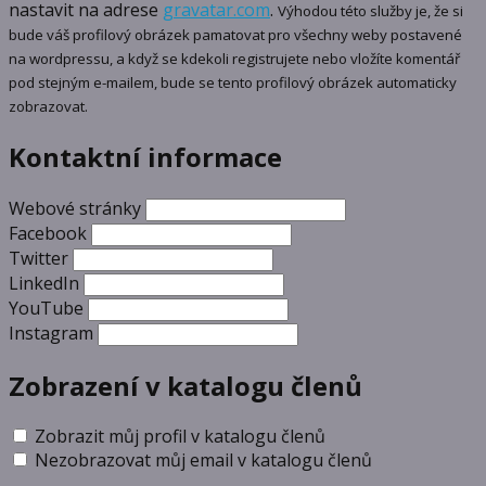
nastavit na adrese
gravatar.com
.
Výhodou této služby je, že si
bude váš profilový obrázek pamatovat pro všechny weby postavené
na wordpressu, a když se kdekoli registrujete nebo vložíte komentář
pod stejným e-mailem, bude se tento profilový obrázek automaticky
zobrazovat.
Kontaktní informace
Webové stránky
Facebook
Twitter
LinkedIn
YouTube
Instagram
Zobrazení v katalogu členů
Zobrazit můj profil v katalogu členů
Nezobrazovat můj email v katalogu členů