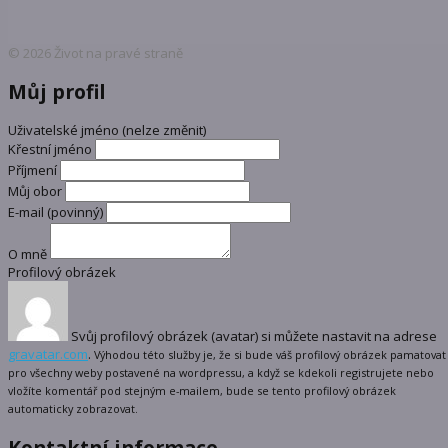
© 2026 Život na pravé straně
Můj profil
Uživatelské jméno (nelze změnit)
Křestní jméno
Příjmení
Můj obor
E-mail
(povinný)
O mně
Profilový obrázek
Svůj profilový obrázek (avatar) si můžete nastavit na adrese
gravatar.com
.
Výhodou této služby je, že si bude váš profilový obrázek pamatovat
pro všechny weby postavené na wordpressu, a když se kdekoli registrujete nebo
vložíte komentář pod stejným e-mailem, bude se tento profilový obrázek
automaticky zobrazovat.
Kontaktní informace