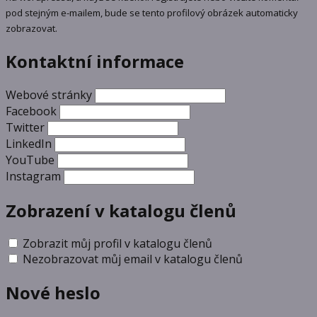
pod stejným e-mailem, bude se tento profilový obrázek automaticky
zobrazovat.
Kontaktní informace
Webové stránky
Facebook
Twitter
LinkedIn
YouTube
Instagram
Zobrazení v katalogu členů
Zobrazit můj profil v katalogu členů
Nezobrazovat můj email v katalogu členů
Nové heslo