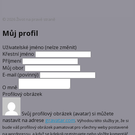
© 2026 Život na pravé straně
Můj profil
Uživatelské jméno (nelze změnit)
Křestní jméno
Příjmení
Můj obor
E-mail
(povinný)
O mně
Profilový obrázek
Svůj profilový obrázek (avatar) si můžete
nastavit na adrese
gravatar.com
.
Výhodou této služby je, že si
bude váš profilový obrázek pamatovat pro všechny weby postavené
na wordpressu, a když se kdekoli registrujete nebo vložíte komentář