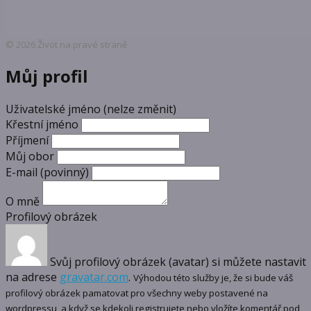
© 2026 Život na pravé straně
Můj profil
Uživatelské jméno (nelze změnit)
Křestní jméno
Příjmení
Můj obor
E-mail
(povinný)
O mně
Profilový obrázek
Svůj profilový obrázek (avatar) si můžete nastavit
na adrese
gravatar.com
.
Výhodou této služby je, že si bude váš
profilový obrázek pamatovat pro všechny weby postavené na
wordpressu, a když se kdekoli registrujete nebo vložíte komentář pod