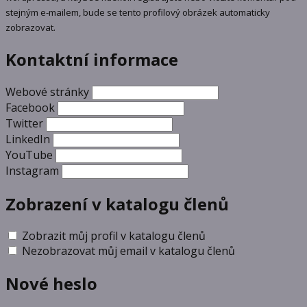
stejným e-mailem, bude se tento profilový obrázek automaticky
zobrazovat.
Kontaktní informace
Webové stránky
Facebook
Twitter
LinkedIn
YouTube
Instagram
Zobrazení v katalogu členů
Zobrazit můj profil v katalogu členů
Nezobrazovat můj email v katalogu členů
Nové heslo