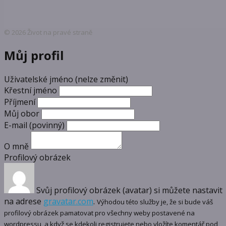
© 2026 Život na pravé straně
Můj profil
Uživatelské jméno (nelze změnit)
Křestní jméno
Příjmení
Můj obor
E-mail
(povinný)
O mně
Profilový obrázek
Svůj profilový obrázek (avatar) si můžete nastavit
na adrese
gravatar.com
.
Výhodou této služby je, že si bude váš
profilový obrázek pamatovat pro všechny weby postavené na
wordpressu, a když se kdekoli registrujete nebo vložíte komentář pod