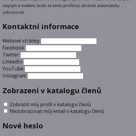
stejným e-mailem, bude se tento profilový obrázek automaticky
zobrazovat.
Kontaktní informace
Webové stránky
Facebook
Twitter
LinkedIn
YouTube
Instagram
Zobrazení v katalogu členů
Zobrazit můj profil v katalogu členů
Nezobrazovat můj email v katalogu členů
Nové heslo