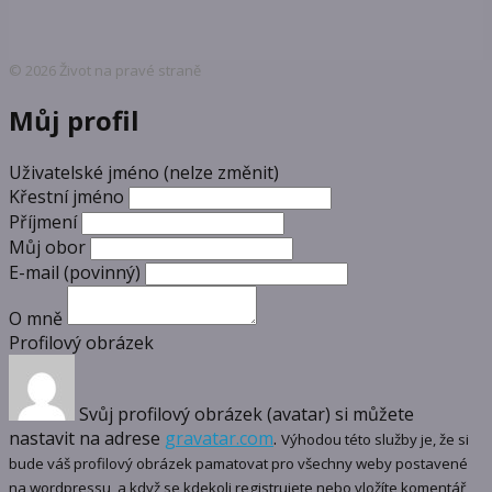
© 2026 Život na pravé straně
Můj profil
Uživatelské jméno (nelze změnit)
Křestní jméno
Příjmení
Můj obor
E-mail
(povinný)
O mně
Profilový obrázek
Svůj profilový obrázek (avatar) si můžete
nastavit na adrese
gravatar.com
.
Výhodou této služby je, že si
bude váš profilový obrázek pamatovat pro všechny weby postavené
na wordpressu, a když se kdekoli registrujete nebo vložíte komentář