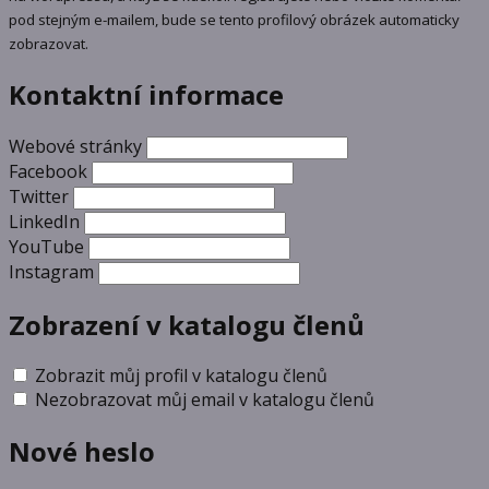
pod stejným e-mailem, bude se tento profilový obrázek automaticky
zobrazovat.
Kontaktní informace
Webové stránky
Facebook
Twitter
LinkedIn
YouTube
Instagram
Zobrazení v katalogu členů
Zobrazit můj profil v katalogu členů
Nezobrazovat můj email v katalogu členů
Nové heslo