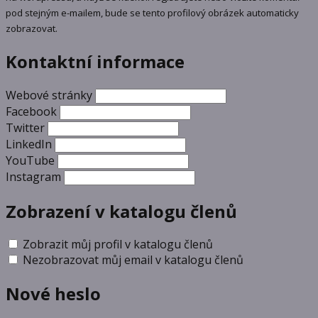
pod stejným e-mailem, bude se tento profilový obrázek automaticky
zobrazovat.
Kontaktní informace
Webové stránky
Facebook
Twitter
LinkedIn
YouTube
Instagram
Zobrazení v katalogu členů
Zobrazit můj profil v katalogu členů
Nezobrazovat můj email v katalogu členů
Nové heslo