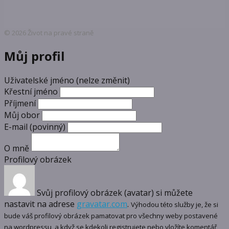
© 2026 Život na pravé straně
Můj profil
Uživatelské jméno (nelze změnit)
Křestní jméno
Příjmení
Můj obor
E-mail
(povinný)
O mně
Profilový obrázek
Svůj profilový obrázek (avatar) si můžete
nastavit na adrese
gravatar.com
.
Výhodou této služby je, že si
bude váš profilový obrázek pamatovat pro všechny weby postavené
na wordpressu, a když se kdekoli registrujete nebo vložíte komentář